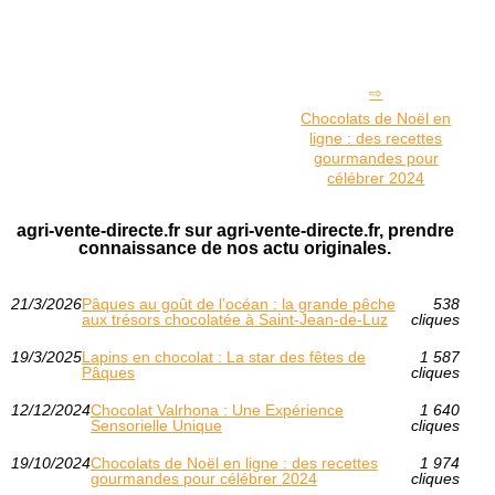
Chocolats de Noël en
ligne : des recettes
gourmandes pour
célébrer 2024
agri-vente-directe.fr sur agri-vente-directe.fr, prendre
connaissance de nos actu originales.
21/3/2026
Pâques au goût de l’océan : la grande pêche
538
aux trésors chocolatée à Saint‑Jean‑de‑Luz
cliques
19/3/2025
Lapins en chocolat : La star des fêtes de
1 587
Pâques
cliques
12/12/2024
Chocolat Valrhona : Une Expérience
1 640
Sensorielle Unique
cliques
19/10/2024
Chocolats de Noël en ligne : des recettes
1 974
gourmandes pour célébrer 2024
cliques