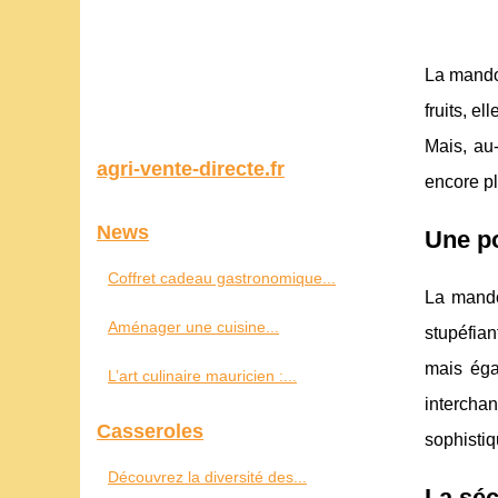
La mandol
fruits, e
Mais, au-
agri-vente-directe.fr
encore pl
News
Une p
Coffret cadeau gastronomique...
La mando
Aménager une cuisine...
stupéfia
mais éga
L’art culinaire mauricien :...
interchan
Casseroles
sophistiq
Découvrez la diversité des...
La séc