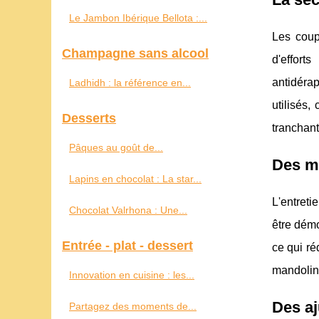
Le Jambon Ibérique Bellota :...
Les coup
Champagne sans alcool
d'effort
antidéra
Ladhidh : la référence en...
utilisés,
Desserts
tranchant
Pâques au goût de...
Des ma
Lapins en chocolat : La star...
L'entreti
Chocolat Valrhona : Une...
être démo
Entrée - plat - dessert
ce qui ré
mandoline
Innovation en cuisine : les...
Des a
Partagez des moments de...