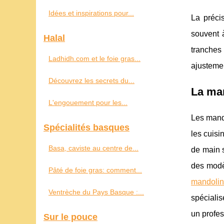
Idées et inspirations pour...
La précis
souvent à
Halal
tranches 
Ladhidh.com et le foie gras...
ajustemen
Découvrez les secrets du...
La man
L'engouement pour les...
Les mand
Spécialités basques
les cuisi
Basa, caviste au centre de...
de main s
des modèl
Pâté de foie gras: comment...
mandoli
Ventrèche du Pays Basque :...
spéciali
un profes
Sur le pouce