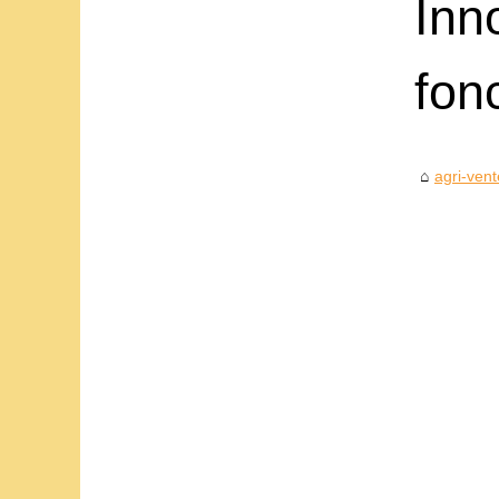
Inn
fon
agri-vent