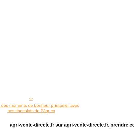
 des moments de bonheur printanier avec
nos chocolats de Pâques
agri-vente-directe.fr sur agri-vente-directe.fr, prendre