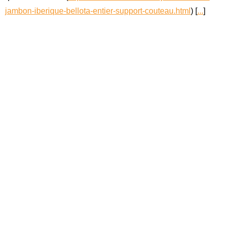
jambon-iberique-bellota-entier-support-couteau.html
) [
...
]