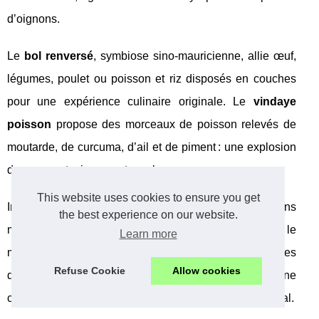
d’oignons.
Le
bol renversé
, symbiose sino-mauricienne, allie œuf,
légumes, poulet ou poisson et riz disposés en couches
pour une expérience culinaire originale. Le
vindaye
poisson
propose des morceaux de poisson relevés de
moutarde, de curcuma, d’ail et de piment : une explosion
de saveurs typiquement creole.
This website uses cookies to ensure you get
Impossible d’évoquer la gastronomie ile Maurice sans
the best experience on our website.
mentionner le curry mauricien, les boulettes vapeur, le
Learn more
mine frit et les fameux gateaux piments, éléments phares
Refuse Cookie
Allow cookies
des spécialités mauriciennes servies dans la cuisine
creole autant que dans les échoppes du street food local.