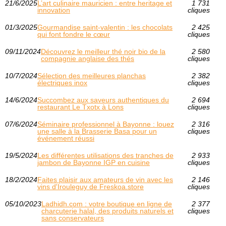
21/6/2025
L’art culinaire mauricien : entre heritage et
1 731
innovation
cliques
01/3/2025
Gourmandise saint-valentin : les chocolats
2 425
qui font fondre le cœur
cliques
09/11/2024
Découvrez le meilleur thé noir bio de la
2 580
compagnie anglaise des thés
cliques
10/7/2024
Sélection des meilleures planchas
2 382
électriques inox
cliques
14/6/2024
Succombez aux saveurs authentiques du
2 694
restaurant Le Txotx à Lons
cliques
07/6/2024
Séminaire professionnel à Bayonne : louez
2 316
une salle à la Brasserie Basa pour un
cliques
événement réussi
19/5/2024
Les différentes utilisations des tranches de
2 933
jambon de Bayonne IGP en cuisine
cliques
18/2/2024
Faites plaisir aux amateurs de vin avec les
2 146
vins d'Irouleguy de Freskoa.store
cliques
05/10/2023
Ladhidh.com : votre boutique en ligne de
2 377
charcuterie halal, des produits naturels et
cliques
sans conservateurs