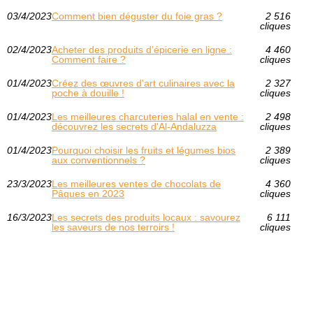
03/4/2023
Comment bien déguster du foie gras ?
2 516
cliques
02/4/2023
Acheter des produits d’épicerie en ligne :
4 460
Comment faire ?
cliques
01/4/2023
Créez des œuvres d'art culinaires avec la
2 327
poche à douille !
cliques
01/4/2023
Les meilleures charcuteries halal en vente :
2 498
découvrez les secrets d'Al-Andaluzza
cliques
01/4/2023
Pourquoi choisir les fruits et légumes bios
2 389
aux conventionnels ?
cliques
23/3/2023
Les meilleures ventes de chocolats de
4 360
Pâques en 2023
cliques
16/3/2023
Les secrets des produits locaux : savourez
6 111
les saveurs de nos terroirs !
cliques