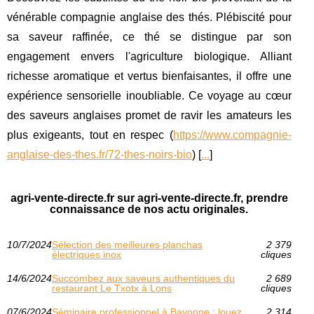
vénérable compagnie anglaise des thés. Plébiscité pour
sa saveur raffinée, ce thé se distingue par son
engagement envers l'agriculture biologique. Alliant
richesse aromatique et vertus bienfaisantes, il offre une
expérience sensorielle inoubliable. Ce voyage au cœur
des saveurs anglaises promet de ravir les amateurs les
plus exigeants, tout en respec (
https://www.compagnie-
anglaise-des-thes.fr/72-thes-noirs-bio
) [
...
]
agri-vente-directe.fr sur agri-vente-directe.fr, prendre
connaissance de nos actu originales.
10/7/2024
Sélection des meilleures planchas
2 379
électriques inox
cliques
14/6/2024
Succombez aux saveurs authentiques du
2 689
restaurant Le Txotx à Lons
cliques
07/6/2024
Séminaire professionnel à Bayonne : louez
2 314