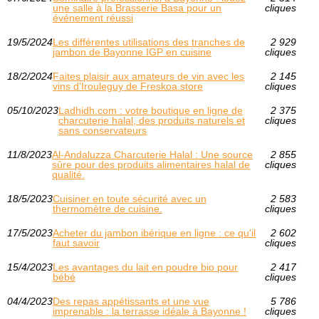
une salle à la Brasserie Basa pour un
cliques
événement réussi
19/5/2024
Les différentes utilisations des tranches de
2 929
jambon de Bayonne IGP en cuisine
cliques
18/2/2024
Faites plaisir aux amateurs de vin avec les
2 145
vins d'Irouleguy de Freskoa.store
cliques
05/10/2023
Ladhidh.com : votre boutique en ligne de
2 375
charcuterie halal, des produits naturels et
cliques
sans conservateurs
11/8/2023
Al-Andaluzza Charcuterie Halal : Une source
2 855
sûre pour des produits alimentaires halal de
cliques
qualité.
18/5/2023
Cuisiner en toute sécurité avec un
2 583
thermomètre de cuisine.
cliques
17/5/2023
Acheter du jambon ibérique en ligne : ce qu'il
2 602
faut savoir
cliques
15/4/2023
Les avantages du lait en poudre bio pour
2 417
bébé
cliques
04/4/2023
Des repas appétissants et une vue
5 786
imprenable : la terrasse idéale à Bayonne !
cliques