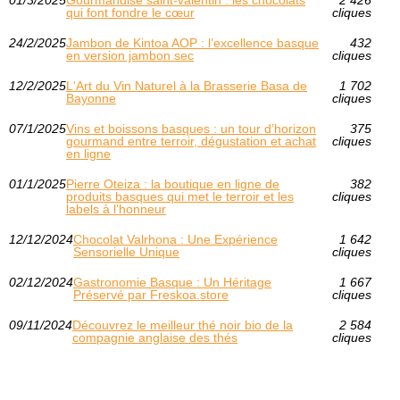
01/3/2025
Gourmandise saint-valentin : les chocolats
2 426
qui font fondre le cœur
cliques
24/2/2025
Jambon de Kintoa AOP : l’excellence basque
432
en version jambon sec
cliques
12/2/2025
L'Art du Vin Naturel à la Brasserie Basa de
1 702
Bayonne
cliques
07/1/2025
Vins et boissons basques : un tour d’horizon
375
gourmand entre terroir, dégustation et achat
cliques
en ligne
01/1/2025
Pierre Oteiza : la boutique en ligne de
382
produits basques qui met le terroir et les
cliques
labels à l’honneur
12/12/2024
Chocolat Valrhona : Une Expérience
1 642
Sensorielle Unique
cliques
02/12/2024
Gastronomie Basque : Un Héritage
1 667
Préservé par Freskoa.store
cliques
09/11/2024
Découvrez le meilleur thé noir bio de la
2 584
compagnie anglaise des thés
cliques