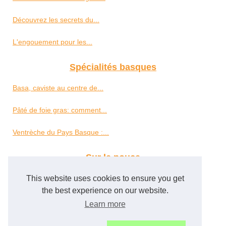
Découvrez les secrets du...
L'engouement pour les...
Spécialités basques
Basa, caviste au centre de...
Pâté de foie gras: comment...
Ventrèche du Pays Basque :...
Sur le pouce
This website uses cookies to ensure you get
Meilleur du Chef : votre...
the best experience on our website.
Explorons le monde du Foie...
Learn more
Principios dietéticos...