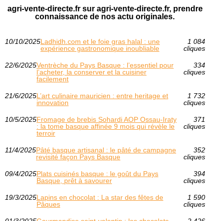
agri-vente-directe.fr sur agri-vente-directe.fr, prendre
connaissance de nos actu originales.
10/10/2025
Ladhidh.com et le foie gras halal : une
1 084
expérience gastronomique inoubliable
cliques
22/6/2025
Ventrèche du Pays Basque : l’essentiel pour
334
l’acheter, la conserver et la cuisiner
cliques
facilement
21/6/2025
L’art culinaire mauricien : entre heritage et
1 732
innovation
cliques
10/5/2025
Fromage de brebis Sohardi AOP Ossau‑Iraty
371
: la tome basque affinée 9 mois qui révèle le
cliques
terroir
11/4/2025
Pâté basque artisanal : le pâté de campagne
352
revisité façon Pays Basque
cliques
09/4/2025
Plats cuisinés basque : le goût du Pays
394
Basque, prêt à savourer
cliques
19/3/2025
Lapins en chocolat : La star des fêtes de
1 590
Pâques
cliques