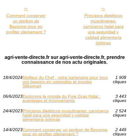
Comment conserver
Principios dietéticos
un jambon de
musulmanes:
Bayonne pour en
carniceros halal para
profiter pleinement ?
una seguridad y
calidad alimentaria
óptimas
agri-vente-directe.fr sur agri-vente-directe.fr, prendre
connaissance de nos actu originales.
18/4/2024
Meilleur du Chef : votre partenaire pour tous
1 908
vos besoins en ustensiles et moules
cliques
Silikomart
06/6/2023
Explorons le monde du Foie Gras Halal :
3 443
avantages et inconvénients
cliques
24/4/2023
Principios dietéticos musulmanes: carniceros
2 524
halal para una seguridad y calidad
cliques
alimentaria óptimas
14/4/2023
Comment conserver un jambon de Bayonne
2 449
pour en profiter pleinement ?
cliques