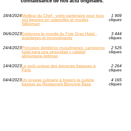
connaissance de nos actu originales.
18/4/2024
Meilleur du Chef : votre partenaire pour tous
1 909
vos besoins en ustensiles et moules
cliques
Silikomart
06/6/2023
Explorons le monde du Foie Gras Halal :
3 444
avantages et inconvénients
cliques
24/4/2023
Principios dietéticos musulmanes: carniceros
2 525
halal para una seguridad y calidad
cliques
alimentaria óptimas
14/4/2023
Le goût unique des épiceries basques à
2 264
Paris
cliques
04/4/2023
Un voyage culinaire à travers la cuisine
4 165
basque au Restaurant Bayonne Basa
cliques