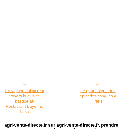
Un voyage culinaire à
Le goût unique des
travers la cuisine
épiceries basques à
basque au
Paris
Restaurant Bayonne
Basa
agri-vente-directe.fr sur agri-vente-directe.fr, prendre