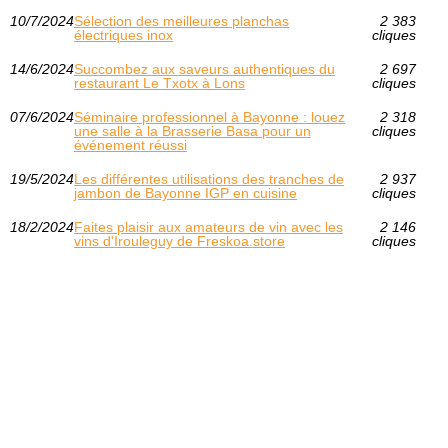
10/7/2024
Sélection des meilleures planchas
2 383
électriques inox
cliques
14/6/2024
Succombez aux saveurs authentiques du
2 697
restaurant Le Txotx à Lons
cliques
07/6/2024
Séminaire professionnel à Bayonne : louez
2 318
une salle à la Brasserie Basa pour un
cliques
événement réussi
19/5/2024
Les différentes utilisations des tranches de
2 937
jambon de Bayonne IGP en cuisine
cliques
18/2/2024
Faites plaisir aux amateurs de vin avec les
2 146
vins d'Irouleguy de Freskoa.store
cliques