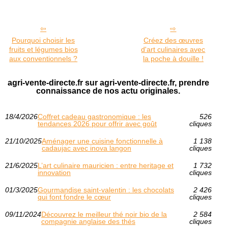
Pourquoi choisir les
Créez des œuvres
fruits et légumes bios
d'art culinaires avec
aux conventionnels ?
la poche à douille !
agri-vente-directe.fr sur agri-vente-directe.fr, prendre
connaissance de nos actu originales.
18/4/2026
Coffret cadeau gastronomique : les
526
tendances 2026 pour offrir avec goût
cliques
21/10/2025
Aménager une cuisine fonctionnelle à
1 138
cadaujac avec inova langon
cliques
21/6/2025
L’art culinaire mauricien : entre heritage et
1 732
innovation
cliques
01/3/2025
Gourmandise saint-valentin : les chocolats
2 426
qui font fondre le cœur
cliques
09/11/2024
Découvrez le meilleur thé noir bio de la
2 584
compagnie anglaise des thés
cliques