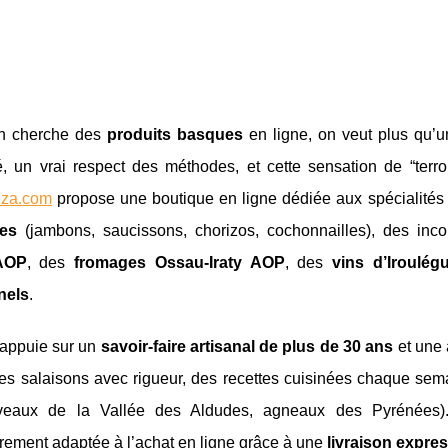
n cherche des
produits basques
en ligne, on veut plus qu’u
té, un vrai respect des méthodes, et cette sensation de “terroi
eiza.com
propose une boutique en ligne dédiée aux spécialit
les
(jambons, saucissons, chorizos, cochonnailles), des i
AOP
, des
fromages Ossau-Iraty AOP
, des
vins d’Iroulég
nels
.
’appuie sur un
savoir-faire artisanal de plus de 30 ans
et une 
es salaisons avec rigueur, des recettes cuisinées chaque sema
veaux de la Vallée des Aldudes, agneaux des Pyrénées). 
èrement adaptée à l’achat en ligne grâce à une
livraison expre