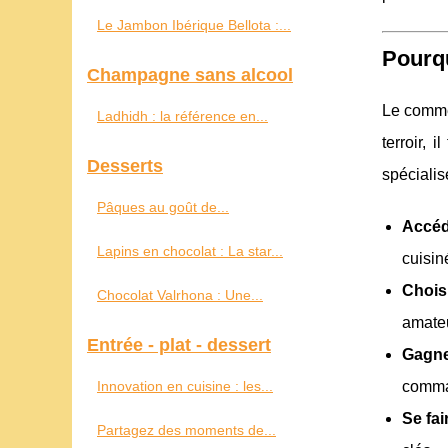
Le Jambon Ibérique Bellota :...
Pourqu
Champagne sans alcool
Le commer
Ladhidh : la référence en...
terroir, 
Desserts
spécialis
Pâques au goût de...
Accéd
Lapins en chocolat : La star...
cuisin
Choisi
Chocolat Valrhona : Une...
amateu
Entrée - plat - dessert
Gagne
Innovation en cuisine : les...
comma
Se fai
Partagez des moments de...