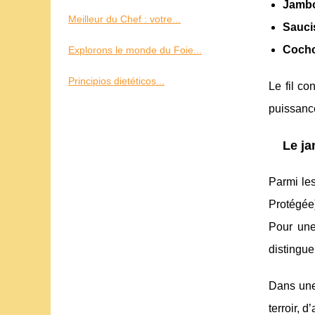
Jamb
Meilleur du Chef : votre...
Sauci
Cocho
Explorons le monde du Foie...
Principios dietéticos...
Le fil co
puissance
Le ja
Parmi les
Protégée)
Pour une
distingue
Dans une
terroir, 