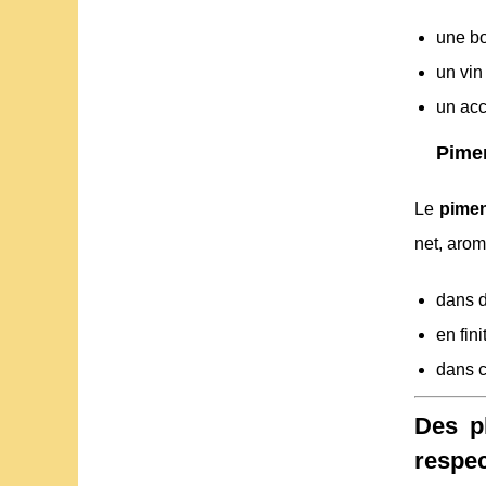
une bo
un vin
un acco
Pimen
Le
pimen
net, arom
dans d
en fin
dans c
Des pl
respec