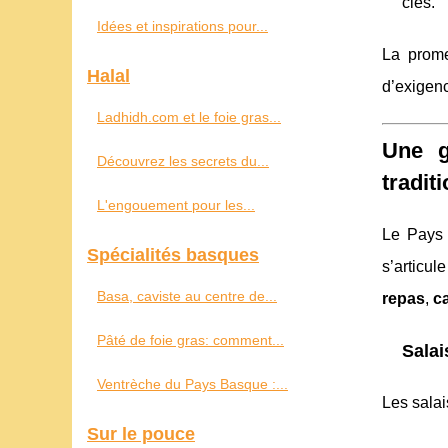
clés.
Idées et inspirations pour...
La prome
Halal
d’exigenc
Ladhidh.com et le foie gras...
Une g
Découvrez les secrets du...
tradit
L'engouement pour les...
Le Pays 
Spécialités basques
s’articu
Basa, caviste au centre de...
repas
,
c
Pâté de foie gras: comment...
Salai
Ventrèche du Pays Basque :...
Les salai
Sur le pouce