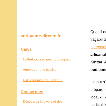
Quand o
agri-vente-directe.fr
traçabili
pierreot
News
artisana
Coffret cadeau gastronomique...
Kintoa 
Aménager une cuisine...
tradition
L’art culinaire mauricien :...
Le tout s
prépare l
Casseroles
locaux, 
Découvrez la diversité des...
particuli