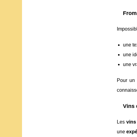
Froma
Impossib
une te
une id
une vr
Pour un c
connaisse
Vins 
Les
vins
une
expé