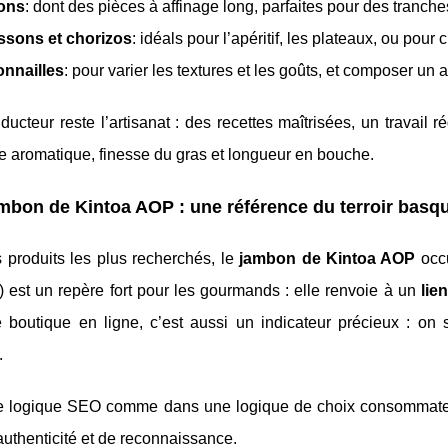
ons
: dont des pièces à affinage long, parfaites pour des tranche
ssons et chorizos
: idéals pour l’apéritif, les plateaux, ou pour 
nnailles
: pour varier les textures et les goûts, et composer un
nducteur reste l’artisanat : des recettes maîtrisées, un travail r
 aromatique, finesse du gras et longueur en bouche.
mbon de Kintoa AOP : une référence du terroir basq
 produits les plus recherchés, le
jambon de Kintoa AOP
occu
 est un repère fort pour les gourmands : elle renvoie à un
lien
 boutique en ligne, c’est aussi un indicateur précieux : on 
.
 logique SEO comme dans une logique de choix consommate
d’authenticité et de reconnaissance.