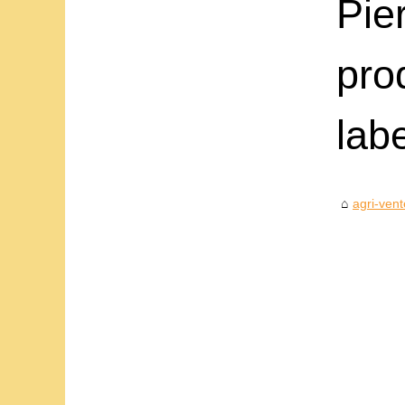
Pie
pro
lab
agri-vent