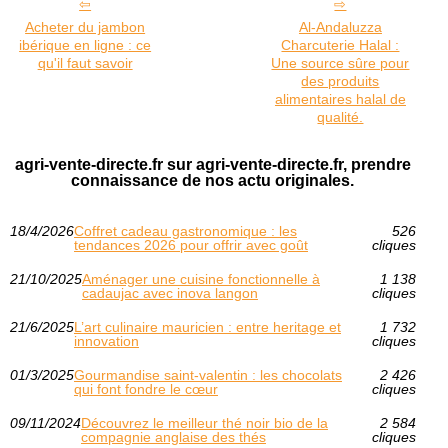
Acheter du jambon
Al-Andaluzza
ibérique en ligne : ce
Charcuterie Halal :
qu'il faut savoir
Une source sûre pour
des produits
alimentaires halal de
qualité.
agri-vente-directe.fr sur agri-vente-directe.fr, prendre
connaissance de nos actu originales.
18/4/2026
Coffret cadeau gastronomique : les
526
tendances 2026 pour offrir avec goût
cliques
21/10/2025
Aménager une cuisine fonctionnelle à
1 138
cadaujac avec inova langon
cliques
21/6/2025
L’art culinaire mauricien : entre heritage et
1 732
innovation
cliques
01/3/2025
Gourmandise saint-valentin : les chocolats
2 426
qui font fondre le cœur
cliques
09/11/2024
Découvrez le meilleur thé noir bio de la
2 584
compagnie anglaise des thés
cliques