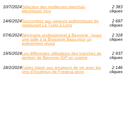
10/7/2024
Sélection des meilleures planchas
2 383
électriques inox
cliques
14/6/2024
Succombez aux saveurs authentiques du
2 697
restaurant Le Txotx à Lons
cliques
07/6/2024
Séminaire professionnel à Bayonne : louez
2 318
une salle à la Brasserie Basa pour un
cliques
événement réussi
19/5/2024
Les différentes utilisations des tranches de
2 937
jambon de Bayonne IGP en cuisine
cliques
18/2/2024
Faites plaisir aux amateurs de vin avec les
2 146
vins d'Irouleguy de Freskoa.store
cliques